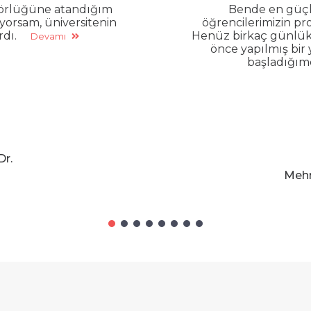
ektörlüğüne atandığım
Bende en güçlü
ıyorsam, üniversitenin
öğrencilerimizin pro
rdı.
Henüz birkaç günlü
Devamı
önce yapılmış bir
başladığım
Dr.
Mehm