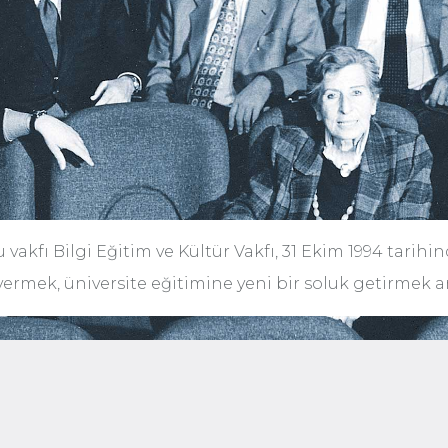
 vakfı Bilgi Eğitim ve Kültür Vakfı, 31 Ekim 1994 tarihi
vermek, üniversite eğitimine yeni bir soluk getirmek a