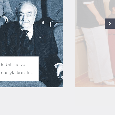
Next
nde bilime ve
macıyla kuruldu.