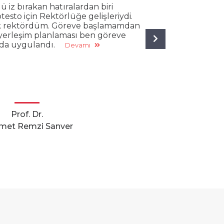
 iz bırakan hatıralardan biri
testo için Rektörlüğe gelişleriydi.
k rektördüm. Göreve başlamamdan
 yerleşim planlaması ben göreve
Next
da uygulandı.
Devamı
Prof. Dr.
et Remzi Sanver