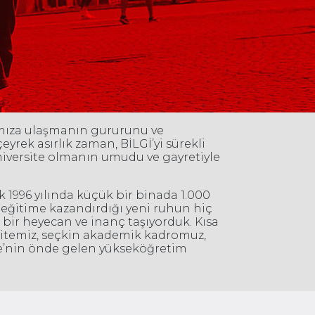
ımıza ulaşmanın gururunu ve
yrek asırlık zaman, BİLGİ’yi sürekli
niversite olmanın umudu ve gayretiyle
ak 1996 yılında küçük bir binada 1.000
n eğitime kazandırdığı yeni ruhun hiç
ir heyecan ve inanç taşıyorduk. Kısa
litemiz, seçkin akademik kadromuz,
ye’nin önde gelen yükseköğretim