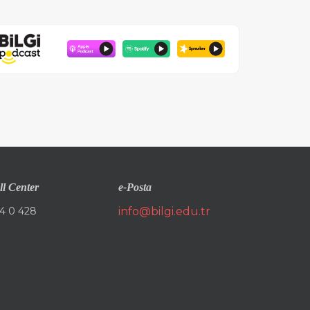
ll Center
e-Posta
4 0 428
info@bilgi.edu.tr