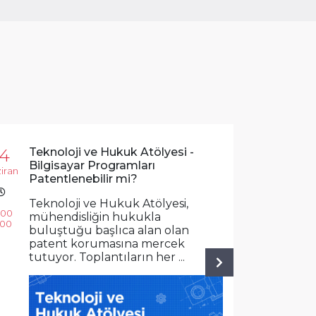
14
Teknoloji ve Hukuk Atölyesi -
22
İkli
Bilgisayar Programları
düş
iran
Haziran
Patentlenebilir mi?
İsta
Teknoloji ve Hukuk Atölyesi,
Ener
:00
14:00
mühendisliğin hukukla
Uygu
:00
00:00
buluştuğu başlıca alan olan
(ÇES
patent korumasına mercek
Kızb
tutuyor. Toplantıların her ...
Next